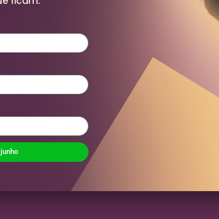
ue ficam.
 junho