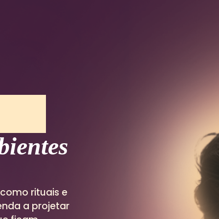
bientes
 como rituais e
nda a projetar