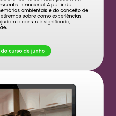
soal e intencional. A partir da
memórias ambientais e do conceito de
letiremos sobre como experiências,
judam a construir significado,
de.
 do curso de junho