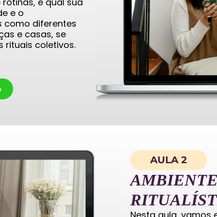
rotinas, e qual sua
de e o
 como diferentes
ças e casas, se
ituais coletivos.
o
AULA 2
AMBIENTE
RITUALÍST
Nesta aula, vamos 