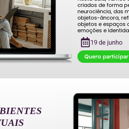
criados de forma pes
neurociência, das 
objetos-âncora, ref
objetos e espaços a
emoções e identida
19 de junho
Quero participar
BIENTES
TUAIS