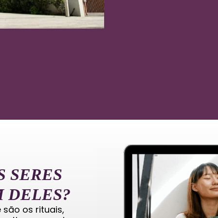
S SERES
 DELES?
ão os rituais,