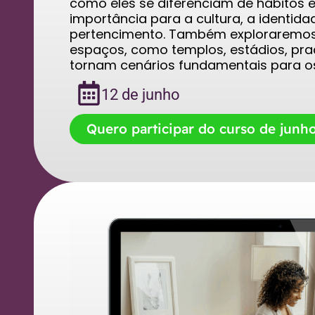
como eles se diferenciam de hábitos e 
importância para a cultura, a identida
pertencimento. Também exploraremos
espaços, como templos, estádios, pra
tornam cenários fundamentais para os r
12 de junho
Quero participar do curso de junh