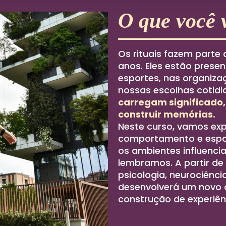
O que você 
Os rituais fazem parte
anos. Eles estão presen
esportes, nas organiza
nossas escolhas cotidi
carregam significado,
construir memórias.
Neste curso, vamos expl
comportamento e espa
os ambientes influenci
lembramos. A partir de 
psicologia, neurociênci
desenvolverá um novo 
construção de experiênc