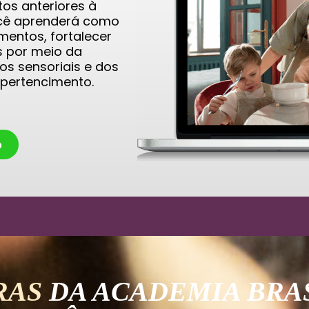
os anteriores à
Você aprenderá como
entos, fortalecer
s por meio da
os sensoriais e dos
 pertencimento.
o
RAS
DA ACADEMIA BRAS