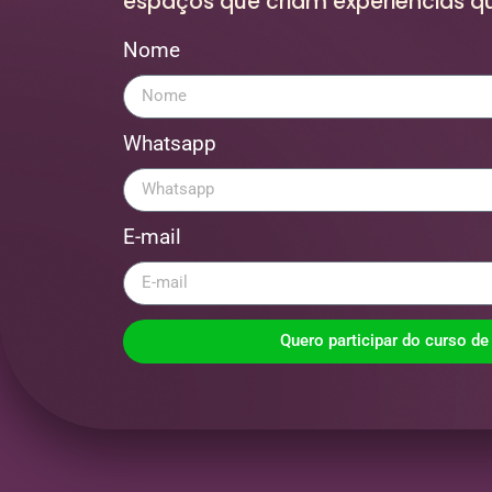
espaços que criam experiências q
Nome
Whatsapp
E-mail
Quero participar do curso de